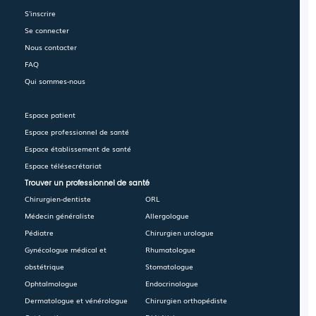
S'inscrire
Se connecter
Nous contacter
FAQ
Qui sommes-nous
Espace patient
Espace professionnel de santé
Espace établissement de santé
Espace télésecrétariat
Trouver un professionnel de santé
Chirurgien-dentiste
ORL
Médecin généraliste
Allergologue
Pédiatre
Chirurgien urologue
Gynécologue médical et
Rhumatologue
obstétrique
Stomatologue
Ophtalmologue
Endocrinologue
Dermatologue et vénérologue
Chirurgien orthopédiste