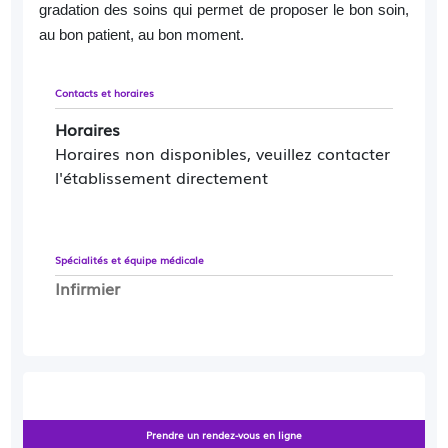
gradation des soins qui permet de proposer le bon soin,
au bon patient, au bon moment.
Quartet Santé
promeut
le premier pilote français de «
Contacts et horaires
soins collaboratifs » avec l’ambition d’améliorer l’accès
Horaires
aux soins de santé mentale en médecine générale.
Horaires non disponibles, veuillez contacter
Baptisée
SÉSAME
(Soins d’Équipe en SAnté MEntale),
l'établissement directement
cette expérimentation propose une aide aux médecins
généralistes dans la prise en charge, chez l’adulte, des
troubles psychiques les plus fréquents (trouble dépressif
et/ou trouble anxieux).
Spécialités et équipe médicale
Infirmier
SÉSAME c’est :
Voir plus
·
Prendre un rendez-vous en ligne