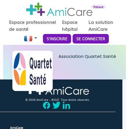
Patient
Espace professionnel
Espace
La solution
de santé
hôpital
AmiCare
S'INSCRIRE
SE CONNECTER
Association Quartet Santé
© 2026 AmiCare - ÆGLÉ. Tous droits réservés.
AmiCare