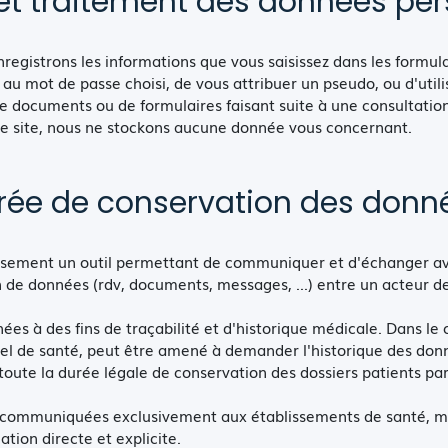
 et traitement des données per
registrons les informations que vous saisissez dans les formula
u mot de passe choisi, de vous attribuer un pseudo, ou d'util
de documents ou de formulaires faisant suite à une consultation
r le site, nous ne stockons aucune donnée vous concernant.
rée de conservation des donn
issement un outil permettant de communiquer et d'échanger ave
 de données (rdv, documents, messages, ...) entre un acteur de
es à des fins de traçabilité et d'historique médicale. Dans le 
nnel de santé, peut être amené à demander l'historique des do
 toute la durée légale de conservation des dossiers patients par
t communiquées exclusivement aux établissements de santé, mé
ation directe et explicite.