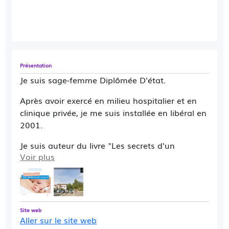
Présentation
Je suis sage-femme Diplômée D'état.
Après avoir exercé en milieu hospitalier et en
clinique privée, je me suis installée en libéral en
2001.
Je suis auteur du livre "Les secrets d'un
Voir plus
allaitement réussi" dont la 2ème édition est
parue aux Editions Frison Roche en 2022. Ce
livre est destiné aux parents et/ou aux
professionnels. Il s'agit d'une sorte de guide
pratique de l'allaitement.
Site web
Aller sur le site web
Ce que j'aime par dessus tout
:
accompagner