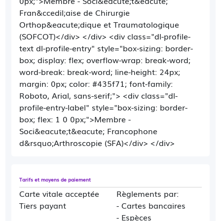
0px;">Membre - Soci&eacute;t&eacute;
Fran&ccedil;aise de Chirurgie
Orthop&eacute;dique et Traumatologique
(SOFCOT)</div> </div> <div class="dl-profile-
text dl-profile-entry" style="box-sizing: border-
box; display: flex; overflow-wrap: break-word;
word-break: break-word; line-height: 24px;
margin: 0px; color: #435f71; font-family:
Roboto, Arial, sans-serif;"> <div class="dl-
profile-entry-label" style="box-sizing: border-
box; flex: 1 0 0px;">Membre -
Soci&eacute;t&eacute; Francophone
d&rsquo;Arthroscopie (SFA)</div> </div>
Tarifs et moyens de paiement
Carte vitale acceptée
Règlements par:
Tiers payant
- Cartes bancaires
- Espèces