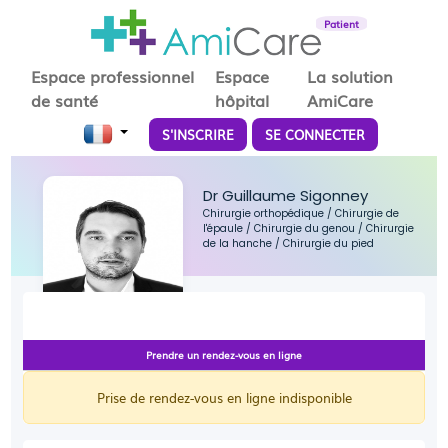
Patient
Espace professionnel
Espace
La solution
de santé
hôpital
AmiCare
S'INSCRIRE
SE CONNECTER
Dr Guillaume Sigonney
Chirurgie orthopédique
/
Chirurgie de
l'épaule
/
Chirurgie du genou
/
Chirurgie
de la hanche
/
Chirurgie du pied
Prendre un rendez-vous en ligne
Prise de rendez-vous en ligne indisponible