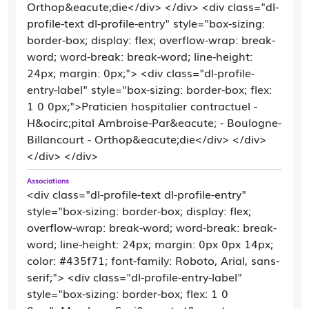
Orthop&eacute;die</div> </div> <div class="dl-
profile-text dl-profile-entry" style="box-sizing:
border-box; display: flex; overflow-wrap: break-
word; word-break: break-word; line-height:
24px; margin: 0px;"> <div class="dl-profile-
entry-label" style="box-sizing: border-box; flex:
1 0 0px;">Praticien hospitalier contractuel -
H&ocirc;pital Ambroise-Par&eacute; - Boulogne-
Billancourt - Orthop&eacute;die</div> </div>
</div> </div>
Associations
<div class="dl-profile-text dl-profile-entry"
style="box-sizing: border-box; display: flex;
overflow-wrap: break-word; word-break: break-
word; line-height: 24px; margin: 0px 0px 14px;
color: #435f71; font-family: Roboto, Arial, sans-
serif;"> <div class="dl-profile-entry-label"
style="box-sizing: border-box; flex: 1 0