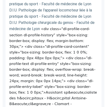
pratique du sport - Faculté de médecine de Lyon
D.I.U. Pathologie de l'appareil locomoteur liée à la
pratique du sport - Faculté de médecine de Lyon
D.I.U. Pathologie chirurgicale du genou - Faculté de
<div class="dl-profile-card-
médecine de Lyon
section dl-profile-history" style="box-sizing:
border-box; display: flex; margin-bottom:
30px;"> <div class="dl-profile-card-content"
style="box-sizing: border-box; flex: 1 0 0%;
padding: 0px 48px 0px 0px;"> <div class="dl-
profile-text dl-profile-entry" style="box-sizing:
border-box; display: flex; overflow-wrap: break-
word; word-break: break-word; line-height:
24px; margin: 0px 0px 14px;"> <div class="dl-
profile-entry-label" style="box-sizing: border-
box; flex: 1 0 0px;">Assistant sp&eacute;cialiste
des h&ocirc;pitaux - H&ocirc;pital Antoine-
B&eacute;cl&egrave;re - Clamart -