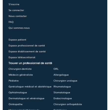
S'inscrire
Se connecter
Nous contacter
FAQ
Qui sommes-nous
Espace patient
Espace professionnel de santé
Espace établissement de santé
Espace télésecrétariat
Trouver un professionnel de santé
Chirurgien-dentiste
ORL
Médecin généraliste
Allergologue
Pédiatre
Chirurgien urologue
Gynécologue médical et obstétrique
Rhumatologue
Ophtalmologue
Stomatologue
Dermatologue et vénérologue
Endocrinologue
Ostéopathe
Chirurgien orthopédiste
Masseur-kinésithérapeute
Diététicien