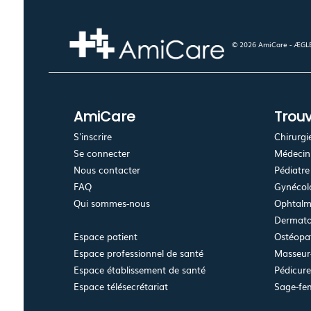
© 2026 AmiCare - ÆGLÉ.
AmiCare
Trouv
S'inscrire
Chirurgi
Se connecter
Médecin 
Nous contacter
Pédiatre
FAQ
Gynécolo
Qui sommes-nous
Ophtalm
Dermato
Espace patient
Ostéopa
Espace professionnel de santé
Masseur-
Espace établissement de santé
Pédicur
Espace télésecrétariat
Sage-f