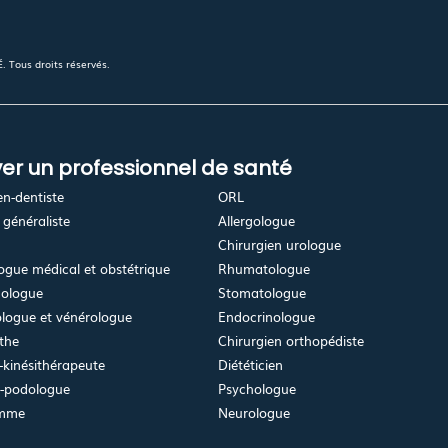
 Tous droits réservés.
er un professionnel de santé
en-dentiste
ORL
généraliste
Allergologue
Chirurgien urologue
gue médical et obstétrique
Rhumatologue
ologue
Stomatologue
logue et vénérologue
Endocrinologue
the
Chirurgien orthopédiste
kinésithérapeute
Diététicien
e-podologue
Psychologue
emme
Neurologue