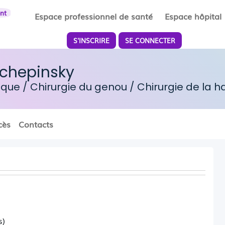
ent
Espace professionnel de santé
Espace hôpital
S'INSCRIRE
SE CONNECTER
tchepinsky
dique
/
Chirurgie du genou
/
Chirurgie de la 
cès
Contacts
s)