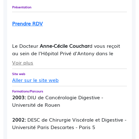
Présentation
Prendre RDV
Le Docteur
Anne-Cécile Couchar
d vous reçoit
au sein de l'Hôpital Privé d'Antony dans le
bâtiment Condorcet. Le chirurgien viscéral et
Voir plus
digestif traite les pathologies des organes, de
Site web
l’appareil digestif, de la paroi abdominale et
Aller sur le site web
des organes intra-abdominaux non-digestifs
(rate, glandes endocrines, thyroïde, etc.).
Formations/Parcours
2003:
DIU de Cancérologie Digestive -
Université de Rouen
2002:
DESC de Chirurgie Viscérale et Digestive -
Université Paris Descartes - Paris 5