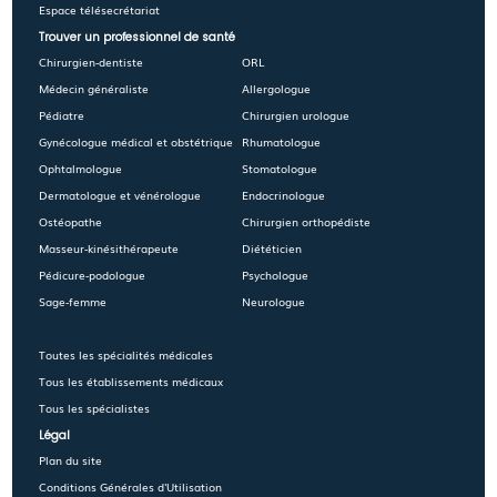
Espace télésecrétariat
Trouver un professionnel de santé
Chirurgien-dentiste
ORL
Médecin généraliste
Allergologue
Pédiatre
Chirurgien urologue
Gynécologue médical et obstétrique
Rhumatologue
Ophtalmologue
Stomatologue
Dermatologue et vénérologue
Endocrinologue
Ostéopathe
Chirurgien orthopédiste
Masseur-kinésithérapeute
Diététicien
Pédicure-podologue
Psychologue
Sage-femme
Neurologue
Toutes les spécialités médicales
Tous les établissements médicaux
Tous les spécialistes
Légal
Plan du site
Conditions Générales d'Utilisation