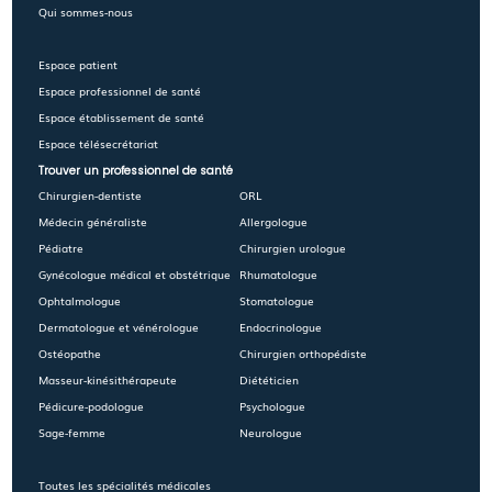
Qui sommes-nous
Espace patient
Espace professionnel de santé
Espace établissement de santé
Espace télésecrétariat
Trouver un professionnel de santé
Chirurgien-dentiste
ORL
Médecin généraliste
Allergologue
Pédiatre
Chirurgien urologue
Gynécologue médical et obstétrique
Rhumatologue
Ophtalmologue
Stomatologue
Dermatologue et vénérologue
Endocrinologue
Ostéopathe
Chirurgien orthopédiste
Masseur-kinésithérapeute
Diététicien
Pédicure-podologue
Psychologue
Sage-femme
Neurologue
Toutes les spécialités médicales