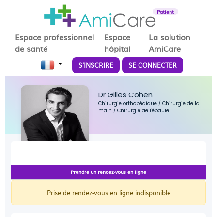
Patient
Espace professionnel
Espace
La solution
de santé
hôpital
AmiCare
S'INSCRIRE
SE CONNECTER
Dr Gilles Cohen
Chirurgie orthopédique
/
Chirurgie de la
main
/
Chirurgie de l'épaule
Prendre un rendez-vous en ligne
Prise de rendez-vous en ligne indisponible