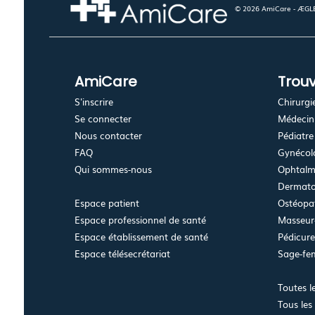
© 2026 AmiCare - ÆGLÉ.
AmiCare
Trouv
S'inscrire
Chirurgi
Se connecter
Médecin 
Nous contacter
Pédiatre
FAQ
Gynécolo
Qui sommes-nous
Ophtalm
Dermato
Espace patient
Ostéopa
Espace professionnel de santé
Masseur-
Espace établissement de santé
Pédicur
Espace télésecrétariat
Sage-f
Toutes l
Tous les