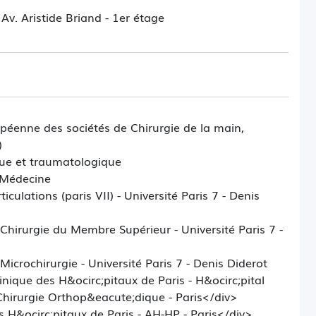
v. Aristide Briand - 1er étage
74.37.10 Secrétariat : 01.46.74.41.45
péenne des sociétés de Chirurgie de la main,
)
ue et traumatologique
 Médecine
iculations (paris VII) - Université Paris 7 - Denis
Chirurgie du Membre Supérieur - Université Paris 7 -
Microchirurgie - Université Paris 7 - Denis Diderot
nique des H&ocirc;pitaux de Paris - H&ocirc;pital
 Chirurgie Orthop&eacute;dique - Paris</div>
 H&ocirc;pitaux de Paris - AH-HP - Paris</div>