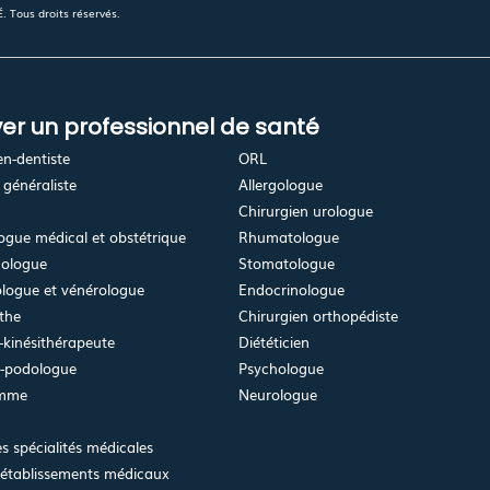
 Tous droits réservés.
er un professionnel de santé
en-dentiste
ORL
généraliste
Allergologue
Chirurgien urologue
gue médical et obstétrique
Rhumatologue
ologue
Stomatologue
logue et vénérologue
Endocrinologue
the
Chirurgien orthopédiste
kinésithérapeute
Diététicien
e-podologue
Psychologue
emme
Neurologue
es spécialités médicales
 établissements médicaux