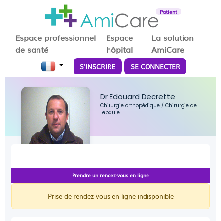
Patient
Espace professionnel
Espace
La solution
de santé
hôpital
AmiCare
S'INSCRIRE
SE CONNECTER
Dr Edouard Decrette
Chirurgie orthopédique
/
Chirurgie de
l'épaule
Prendre un rendez-vous en ligne
Prise de rendez-vous en ligne indisponible