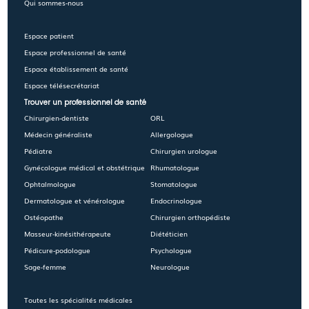
Qui sommes-nous
Espace patient
Espace professionnel de santé
Espace établissement de santé
Espace télésecrétariat
Trouver un professionnel de santé
Chirurgien-dentiste
ORL
Médecin généraliste
Allergologue
Pédiatre
Chirurgien urologue
Gynécologue médical et obstétrique
Rhumatologue
Ophtalmologue
Stomatologue
Dermatologue et vénérologue
Endocrinologue
Ostéopathe
Chirurgien orthopédiste
Masseur-kinésithérapeute
Diététicien
Pédicure-podologue
Psychologue
Sage-femme
Neurologue
Toutes les spécialités médicales