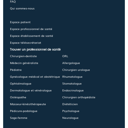
FAQ
Qui sommes-nous
Espace patient
Espace professionnel de santé
Espace établissement de santé
Espace télésecrétariat
Trouver un professionnel de santé
Chirurgien-dentiste
ORL
Médecin généraliste
Allergologue
Pédiatre
Chirurgien urologue
Gynécologue médical et obstétrique
Rhumatologue
Ophtalmologue
Stomatologue
Dermatologue et vénérologue
Endocrinologue
Ostéopathe
Chirurgien orthopédiste
Masseur-kinésithérapeute
Diététicien
Pédicure-podologue
Psychologue
Sage-femme
Neurologue