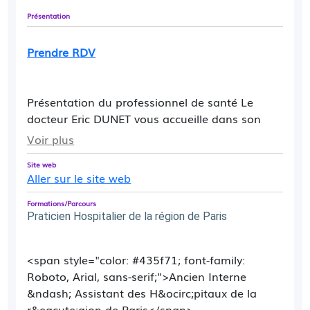
Présentation
Prendre RDV
Présentation du professionnel de santé Le
docteur Eric DUNET vous accueille dans son
cabinet au bâtiment Condorcet de l'Hôpital
Voir plus
Privé d'Antony. Le chirurgien plastique et
Site web
esthétique traite les conséquences
Aller sur le site web
morphologiques du vieillissement, de la
grossesse ou de disgrâces acquises ou
Formations/Parcours
constitutionnelles non pathologiques. Il
Praticien Hospitalier de la région de Paris
pratique notamment lifting cervico-facial,
rhinoplastie, implants mammaires,
<span style="color: #435f71; font-family:
lipoaspiration etc. Si vous souhaitez une date
Roboto, Arial, sans-serif;">Ancien Interne
plus proche que ce qui vous est proposé sur le
&ndash; Assistant des H&ocirc;pitaux de la
site, n'hésitez pas à contacter le secrétariat.
r&eacute;gion de Paris</span>