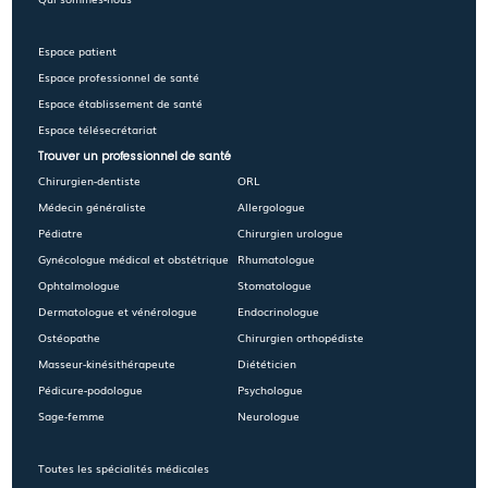
Espace patient
Espace professionnel de santé
Espace établissement de santé
Espace télésecrétariat
Trouver un professionnel de santé
Chirurgien-dentiste
ORL
Médecin généraliste
Allergologue
Pédiatre
Chirurgien urologue
Gynécologue médical et obstétrique
Rhumatologue
Ophtalmologue
Stomatologue
Dermatologue et vénérologue
Endocrinologue
Ostéopathe
Chirurgien orthopédiste
Masseur-kinésithérapeute
Diététicien
Pédicure-podologue
Psychologue
Sage-femme
Neurologue
Toutes les spécialités médicales