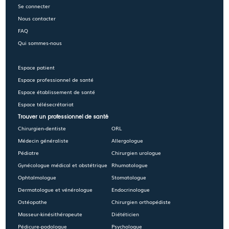
Se connecter
Nous contacter
FAQ
Qui sommes-nous
Espace patient
Espace professionnel de santé
Espace établissement de santé
Espace télésecrétariat
Trouver un professionnel de santé
Chirurgien-dentiste
ORL
Médecin généraliste
Allergologue
Pédiatre
Chirurgien urologue
Gynécologue médical et obstétrique
Rhumatologue
Ophtalmologue
Stomatologue
Dermatologue et vénérologue
Endocrinologue
Ostéopathe
Chirurgien orthopédiste
Masseur-kinésithérapeute
Diététicien
Pédicure-podologue
Psychologue