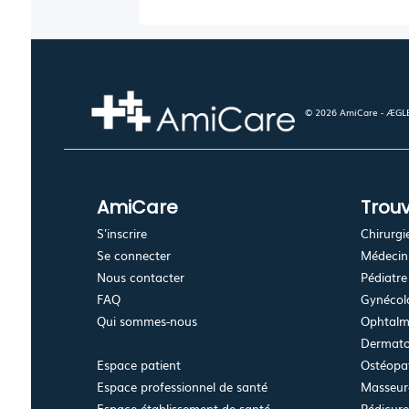
© 2026 AmiCare - ÆGLÉ.
AmiCare
Trouv
S'inscrire
Chirurgi
Se connecter
Médecin 
Nous contacter
Pédiatre
FAQ
Gynécolo
Qui sommes-nous
Ophtalm
Dermato
Espace patient
Ostéopa
Espace professionnel de santé
Masseur-
Espace établissement de santé
Pédicur