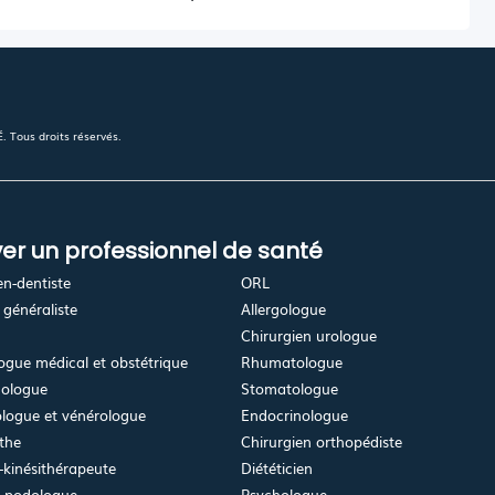
 Tous droits réservés.
er un professionnel de santé
en-dentiste
ORL
généraliste
Allergologue
Chirurgien urologue
gue médical et obstétrique
Rhumatologue
ologue
Stomatologue
logue et vénérologue
Endocrinologue
the
Chirurgien orthopédiste
kinésithérapeute
Diététicien
e-podologue
Psychologue