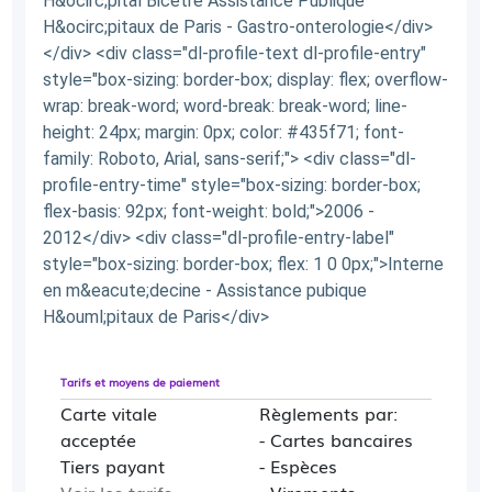
H&ocirc;pital Bicetre Assistance Publique
H&ocirc;pitaux de Paris - Gastro-onterologie</div>
</div> <div class="dl-profile-text dl-profile-entry"
style="box-sizing: border-box; display: flex; overflow-
wrap: break-word; word-break: break-word; line-
height: 24px; margin: 0px; color: #435f71; font-
family: Roboto, Arial, sans-serif;"> <div class="dl-
profile-entry-time" style="box-sizing: border-box;
flex-basis: 92px; font-weight: bold;">2006 -
2012</div> <div class="dl-profile-entry-label"
style="box-sizing: border-box; flex: 1 0 0px;">Interne
en m&eacute;decine - Assistance pubique
H&ouml;pitaux de Paris</div>
Tarifs et moyens de paiement
Carte vitale
Règlements par:
acceptée
- Cartes bancaires
Tiers payant
- Espèces