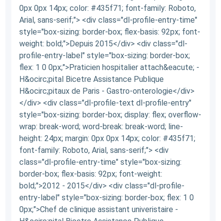
0px 0px 14px; color: #435f71; font-family: Roboto,
Arial, sans-serif;"> <div class="dl-profile-entry-time"
style="box-sizing: border-box; flex-basis: 92px; font-
weight: bold;">Depuis 2015</div> <div class="dl-
profile-entry-label" style="box-sizing: border-box;
flex: 1 0 0px;">Praticien hospitalier attach&eacute; -
H&ocirc;pital Bicetre Assistance Publique
H&ocirc;pitaux de Paris - Gastro-onterologie</div>
</div> <div class="dl-profile-text dl-profile-entry"
style="box-sizing: border-box; display: flex; overflow-
wrap: break-word; word-break: break-word; line-
height: 24px; margin: 0px 0px 14px; color: #435f71;
font-family: Roboto, Arial, sans-serif;"> <div
class="dl-profile-entry-time" style="box-sizing:
border-box; flex-basis: 92px; font-weight:
bold;">2012 - 2015</div> <div class="dl-profile-
entry-label" style="box-sizing: border-box; flex: 1 0
0px;">Chef de clinique assistant univeristaire -