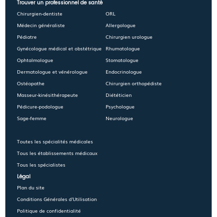
Trouver un professionnel de santé
Chirurgien-dentiste
ORL
Médecin généraliste
Allergologue
Pédiatre
Chirurgien urologue
Gynécologue médical et obstétrique
Rhumatologue
Ophtalmologue
Stomatologue
Dermatologue et vénérologue
Endocrinologue
Ostéopathe
Chirurgien orthopédiste
Masseur-kinésithérapeute
Diététicien
Pédicure-podologue
Psychologue
Sage-femme
Neurologue
Toutes les spécialités médicales
Tous les établissements médicaux
Tous les spécialistes
Légal
Plan du site
Conditions Générales d'Utilisation
Politique de confidentialité