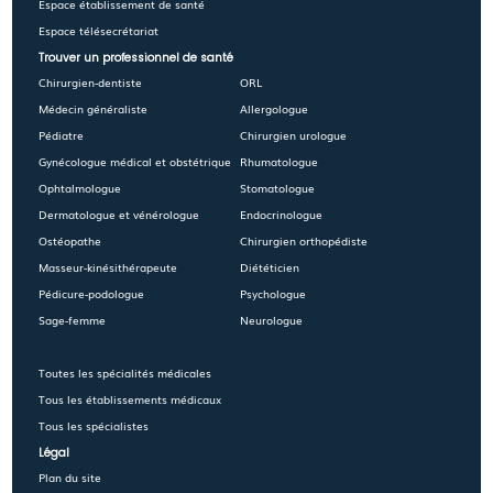
Espace établissement de santé
Espace télésecrétariat
Trouver un professionnel de santé
Chirurgien-dentiste
ORL
Médecin généraliste
Allergologue
Pédiatre
Chirurgien urologue
Gynécologue médical et obstétrique
Rhumatologue
Ophtalmologue
Stomatologue
Dermatologue et vénérologue
Endocrinologue
Ostéopathe
Chirurgien orthopédiste
Masseur-kinésithérapeute
Diététicien
Pédicure-podologue
Psychologue
Sage-femme
Neurologue
Toutes les spécialités médicales
Tous les établissements médicaux
Tous les spécialistes
Légal
Plan du site