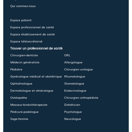
Qui sommes-nous
Espace patient
Espace professionnel de santé
Espace établissement de santé
Espace télésecrétariat
Trouver un professionnel de santé
Chirurgien-dentiste
ORL
Médecin généraliste
Allergologue
Pédiatre
Chirurgien urologue
Gynécologue médical et obstétrique
Rhumatologue
Ophtalmologue
Stomatologue
Dermatologue et vénérologue
Endocrinologue
Ostéopathe
Chirurgien orthopédiste
Masseur-kinésithérapeute
Diététicien
Pédicure-podologue
Psychologue
Sage-femme
Neurologue