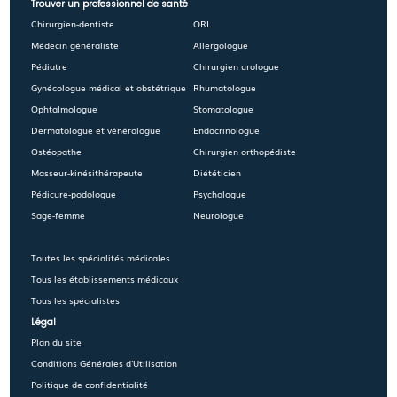
Trouver un professionnel de santé
Chirurgien-dentiste
ORL
Médecin généraliste
Allergologue
Pédiatre
Chirurgien urologue
Gynécologue médical et obstétrique
Rhumatologue
Ophtalmologue
Stomatologue
Dermatologue et vénérologue
Endocrinologue
Ostéopathe
Chirurgien orthopédiste
Masseur-kinésithérapeute
Diététicien
Pédicure-podologue
Psychologue
Sage-femme
Neurologue
Toutes les spécialités médicales
Tous les établissements médicaux
Tous les spécialistes
Légal
Plan du site
Conditions Générales d'Utilisation
Politique de confidentialité