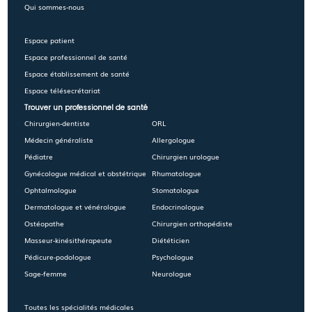
Qui sommes-nous
Espace patient
Espace professionnel de santé
Espace établissement de santé
Espace télésecrétariat
Trouver un professionnel de santé
Chirurgien-dentiste
ORL
Médecin généraliste
Allergologue
Pédiatre
Chirurgien urologue
Gynécologue médical et obstétrique
Rhumatologue
Ophtalmologue
Stomatologue
Dermatologue et vénérologue
Endocrinologue
Ostéopathe
Chirurgien orthopédiste
Masseur-kinésithérapeute
Diététicien
Pédicure-podologue
Psychologue
Sage-femme
Neurologue
Toutes les spécialités médicales