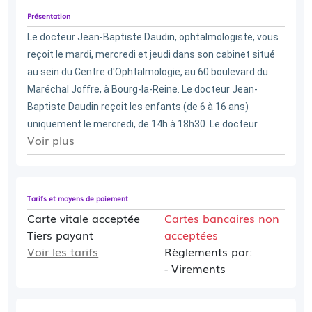
Présentation
Le docteur Jean-Baptiste Daudin, ophtalmologiste, vous 
reçoit le mardi, mercredi et jeudi dans son cabinet situé 
au sein du Centre d'Ophtalmologie, au 60 boulevard du 
Maréchal Joffre, à Bourg-la-Reine. Le docteur Jean-
Baptiste Daudin reçoit les enfants (de 6 à 16 ans) 
uniquement le mercredi, de 14h à 18h30. Le docteur 
Voir plus
propose des consultations ophtalmologiques, pour toute 
autre demande merci de contacter le secrétariat au 01 
46 61 36 09.
Prendre rendez-vous à Bourg-la-Reine ou à
Tarifs et moyens de paiement
Paris
Carte vitale acceptée
Cartes bancaires non
Tiers payant
acceptées
Voir les tarifs
Règlements par:
- Virements