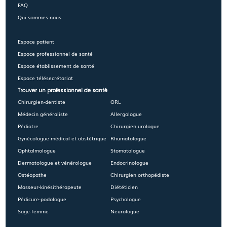
FAQ
Qui sommes-nous
Espace patient
Espace professionnel de santé
Espace établissement de santé
Espace télésecrétariat
Trouver un professionnel de santé
Chirurgien-dentiste
ORL
Médecin généraliste
Allergologue
Pédiatre
Chirurgien urologue
Gynécologue médical et obstétrique
Rhumatologue
Ophtalmologue
Stomatologue
Dermatologue et vénérologue
Endocrinologue
Ostéopathe
Chirurgien orthopédiste
Masseur-kinésithérapeute
Diététicien
Pédicure-podologue
Psychologue
Sage-femme
Neurologue