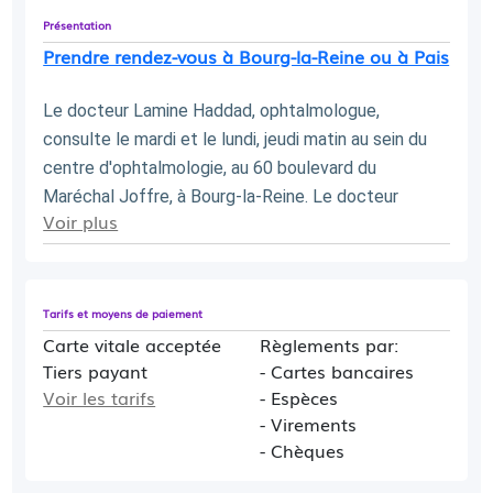
Présentation
Prendre rendez-vous à Bourg-la-Reine ou à Pais
Le docteur Lamine Haddad, ophtalmologue, 
consulte le mardi et le lundi, jeudi matin au sein du 
centre d'ophtalmologie, au 60 boulevard du 
Maréchal Joffre, à Bourg-la-Reine. Le docteur 
Voir plus
Haddad reçoit ses patients (adultes ou enfants de 6 
à 16 ans) en consultation ophtalmologique, pour 
tout autre demande merci de contacter le 
secrétariat par téléphone.
Tarifs et moyens de paiement
Carte vitale acceptée
Règlements par:
Tiers payant
- Cartes bancaires
Voir les tarifs
- Espèces
- Virements
- Chèques