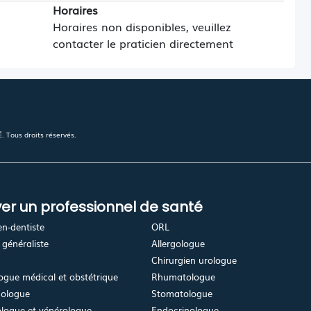
Horaires
Horaires non disponibles, veuillez
contacter le praticien directement
 Tous droits réservés.
er un professionnel de santé
en-dentiste
ORL
généraliste
Allergologue
Chirurgien urologue
gue médical et obstétrique
Rhumatologue
ologue
Stomatologue
logue et vénérologue
Endocrinologue