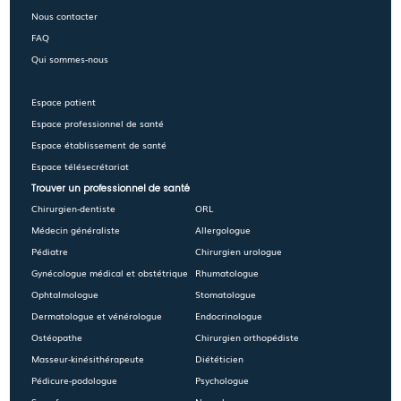
Nous contacter
FAQ
Qui sommes-nous
Espace patient
Espace professionnel de santé
Espace établissement de santé
Espace télésecrétariat
Trouver un professionnel de santé
Chirurgien-dentiste
ORL
Médecin généraliste
Allergologue
Pédiatre
Chirurgien urologue
Gynécologue médical et obstétrique
Rhumatologue
Ophtalmologue
Stomatologue
Dermatologue et vénérologue
Endocrinologue
Ostéopathe
Chirurgien orthopédiste
Masseur-kinésithérapeute
Diététicien
Pédicure-podologue
Psychologue