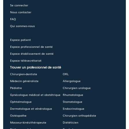
Se connecter
Nous contacter
FAQ
Qui sommes-nous
Espace patient
Espace professionnel de santé
Espace établissement de santé
Espace télésecrétariat
Trouver un professionnel de santé
Chirurgien-dentiste
ORL
Médecin généraliste
Allergologue
Pédiatre
Chirurgien urologue
Gynécologue médical et obstétrique
Rhumatologue
Ophtalmologue
Stomatologue
Dermatologue et vénérologue
Endocrinologue
Ostéopathe
Chirurgien orthopédiste
Masseur-kinésithérapeute
Diététicien