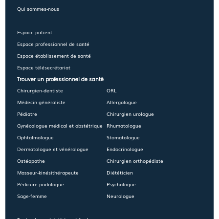
Qui sommes-nous
Espace patient
Espace professionnel de santé
Espace établissement de santé
Espace télésecrétariat
Trouver un professionnel de santé
Chirurgien-dentiste
ORL
Médecin généraliste
Allergologue
Pédiatre
Chirurgien urologue
Gynécologue médical et obstétrique
Rhumatologue
Ophtalmologue
Stomatologue
Dermatologue et vénérologue
Endocrinologue
Ostéopathe
Chirurgien orthopédiste
Masseur-kinésithérapeute
Diététicien
Pédicure-podologue
Psychologue
Sage-femme
Neurologue