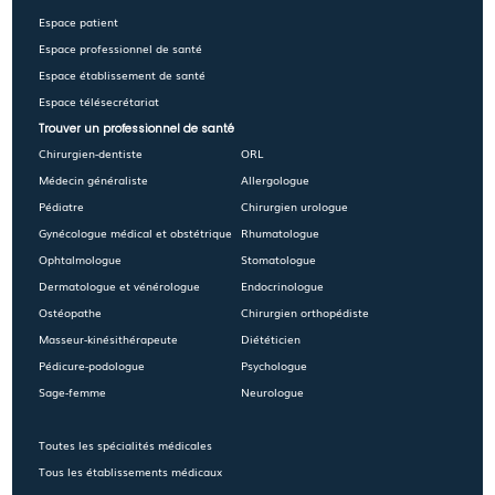
Espace patient
Espace professionnel de santé
Espace établissement de santé
Espace télésecrétariat
Trouver un professionnel de santé
Chirurgien-dentiste
ORL
Médecin généraliste
Allergologue
Pédiatre
Chirurgien urologue
Gynécologue médical et obstétrique
Rhumatologue
Ophtalmologue
Stomatologue
Dermatologue et vénérologue
Endocrinologue
Ostéopathe
Chirurgien orthopédiste
Masseur-kinésithérapeute
Diététicien
Pédicure-podologue
Psychologue
Sage-femme
Neurologue
Toutes les spécialités médicales
Tous les établissements médicaux