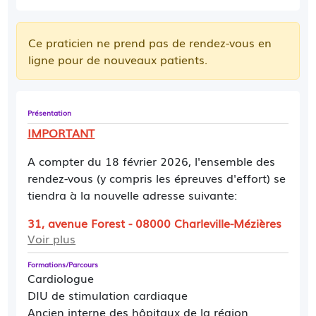
Ce praticien ne prend pas de rendez-vous en
ligne pour de nouveaux patients.
Présentation
IMPORTANT
A compter du 18 février 2026, l'ensemble des
rendez-vous (y compris les épreuves d'effort) se
tiendra à la nouvelle adresse suivante:
31, avenue Forest - 08000 Charleville-Mézières
Voir plus
(entrée provisoire 19 rue de Clèves, à l'arrière
du bâtiment)
et deviendra "centre coeur et
Formations/Parcours
santé Forest"
Cardiologue
DIU de stimulation cardiaque
Merci de bien vouloir prendre note de ce
Ancien interne des hôpitaux de la région