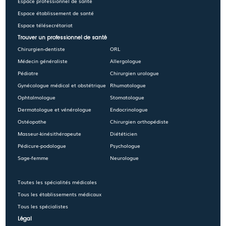
Espace professionnel de santé
Espace établissement de santé
Espace télésecrétariat
Trouver un professionnel de santé
Chirurgien-dentiste
ORL
Médecin généraliste
Allergologue
Pédiatre
Chirurgien urologue
Gynécologue médical et obstétrique
Rhumatologue
Ophtalmologue
Stomatologue
Dermatologue et vénérologue
Endocrinologue
Ostéopathe
Chirurgien orthopédiste
Masseur-kinésithérapeute
Diététicien
Pédicure-podologue
Psychologue
Sage-femme
Neurologue
Toutes les spécialités médicales
Tous les établissements médicaux
Tous les spécialistes
Légal