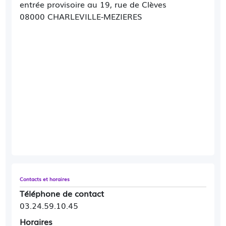
Aucune demande de RDV par email ne sera
entrée provisoire au 19, rue de Clèves
prise en compte.
08000 CHARLEVILLE-MEZIERES
Contacts et horaires
Téléphone de contact
03.24.59.10.45
Horaires