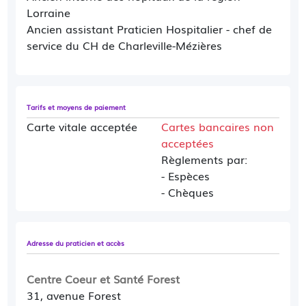
changement d'adresse pour vos prochains
Lorraine
rendez-vous.
Ancien assistant Praticien Hospitalier - chef de
service du CH de Charleville-Mézières
Le Dr Luc BAILLY, spécialiste des maladies du
coeur et des vaisseaux, est situé au 226Bis
avenue Carnot à Charleville-Mézières
Tarifs et moyens de paiement
Carte vitale acceptée
Cartes bancaires non
Prestations effectuées
:
acceptées
- Consultations ECG et épreuves d'effort (prise
Règlements par:
de rendez-vous disponible en ligne)
- Espèces
- Echographie, implantation et suivi des
- Chèques
pacemakers (prise de rendez-vous uniquement
par téléphone au 03.24.59.10.45)
Adresse du praticien et accès
Pour tous nouveaux patients, merci de
contacter directement notre secretariat au
Centre Coeur et Santé Forest
03.24.59.10.45
31, avenue Forest