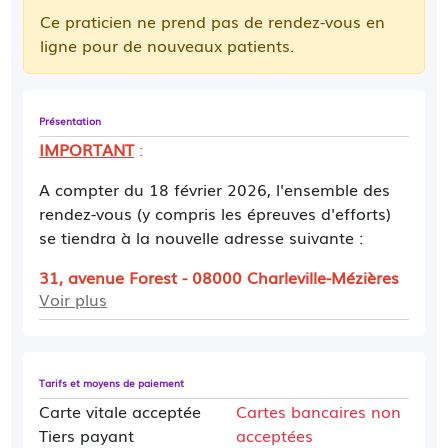
Ce praticien ne prend pas de rendez-vous en
ligne pour de nouveaux patients.
Présentation
IMPORTANT
:
A compter du 18 février 2026, l'ensemble des
rendez-vous (y compris les épreuves d'efforts)
se tiendra à la nouvelle adresse suivante :
31, avenue Forest - 08000 Charleville-Mézières
Voir plus
(entrée provisoire 19 rue de Clèves, à l'arrière
du bâtiment)
et deviendra "centre coeur et
santé Forest"
Tarifs et moyens de paiement
Merci de bien vouloir prendre note de ce
Carte vitale acceptée
Cartes bancaires non
changement d'adresse pour vos prochains
Tiers payant
acceptées
rendez-vous.