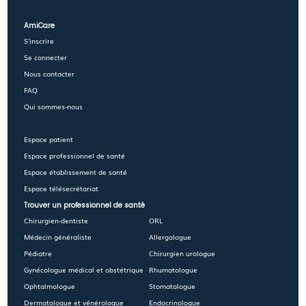
AmiCare
S'inscrire
Se connecter
Nous contacter
FAQ
Qui sommes-nous
Espace patient
Espace professionnel de santé
Espace établissement de santé
Espace télésecrétariat
Trouver un professionnel de santé
Chirurgien-dentiste
ORL
Médecin généraliste
Allergologue
Pédiatre
Chirurgien urologue
Gynécologue médical et obstétrique
Rhumatologue
Ophtalmologue
Stomatologue
Dermatologue et vénérologue
Endocrinologue