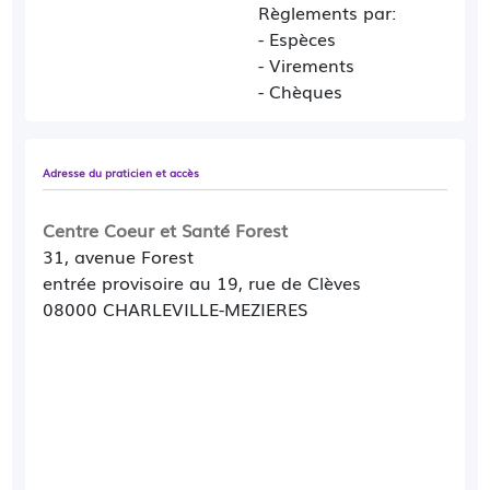
Règlements par:
- Espèces
- Virements
Prestations effectuées
:
- Chèques
- Consultations ECG et épreuves d'effort,
échographie cardiaque, polygraphie (prise de
rendez-vous uniquement par téléphone au
Adresse du praticien et accès
03.24.59.10.45)
Centre Coeur et Santé Forest
31, avenue Forest
entrée provisoire au 19, rue de Clèves
08000 CHARLEVILLE-MEZIERES