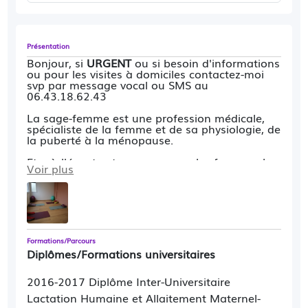
Présentation
Bonjour, si
URGENT
ou si besoin d'informations
ou pour les visites à domiciles contactez-moi
svp par message vocal ou SMS au
06.43.18.62.43
La sage-femme est une profession médicale,
spécialiste de la femme et de sa physiologie, de
la puberté à la ménopause.
Etre à l'écoute et accompagner les femmes, les
Voir plus
couples, les nouveau-nés, les nourrissons
m'anime depuis 19 ans!
Sage-femme libérale à Chorges depuis 2011, je
vous accueille pour :
-
le suivi gynécologique de l'adolescence à la
Formations/Parcours
ménopause
(contraception, pose/retrait DIU
Diplômes/Formations universitaires
(stérilet),frottis/HPV, dépistage IST,cancer col
utérus/sein, sexualité, désir de grossesse,
2016-2017 Diplôme Inter-Universitaire
fertilité...)
Lactation Humaine et Allaitement Maternel-
-
le suivi de grossesse