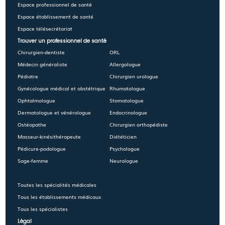
Espace professionnel de santé
Espace établissement de santé
Espace télésecrétariat
Trouver un professionnel de santé
Chirurgien-dentiste
ORL
Médecin généraliste
Allergologue
Pédiatre
Chirurgien urologue
Gynécologue médical et obstétrique
Rhumatologue
Ophtalmologue
Stomatologue
Dermatologue et vénérologue
Endocrinologue
Ostéopathe
Chirurgien orthopédiste
Masseur-kinésithérapeute
Diététicien
Pédicure-podologue
Psychologue
Sage-femme
Neurologue
Toutes les spécialités médicales
Tous les établissements médicaux
Tous les spécialistes
Légal