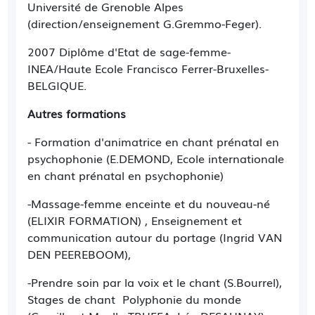
Université de Grenoble Alpes
-
la préparation à la naissance
: eutonie, chant
(direction/enseignement G.Gremmo-Feger).
prénatal/psychophonie, sophrologie, massage
femme enceinte,...
2007 Diplôme d'Etat de sage-femme-
-
le suivi post-natal
, consultation du nourrisson
INEA/Haute Ecole Francisco Ferrer-Bruxelles-
en bonne santé,
BELGIQUE.
-
la rééducation périnée
Autres formations
-
des consultations d'allaitement
- Formation d'animatrice en chant prénatal en
-
du soutien à la parentalité
: Sommeil de
l'enfant, alimentation/diversification du
psychophonie (E.DEMOND, Ecole internationale
nourrisson, ateliers portage, massage bébé,
en chant prénatal en psychophonie)
questions autour de la parentalité...
-Massage-femme enceinte et du nouveau-né
(ELIXIR FORMATION) , Enseignement et
communication autour du portage (Ingrid VAN
DEN PEEREBOOM),
-Prendre soin par la voix et le chant (S.Bourrel),
Stages de chant Polyphonie du monde