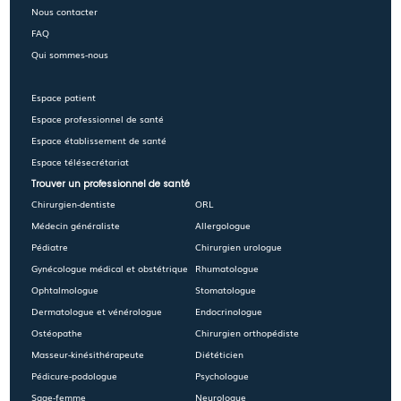
Nous contacter
FAQ
Qui sommes-nous
Espace patient
Espace professionnel de santé
Espace établissement de santé
Espace télésecrétariat
Trouver un professionnel de santé
Chirurgien-dentiste
ORL
Médecin généraliste
Allergologue
Pédiatre
Chirurgien urologue
Gynécologue médical et obstétrique
Rhumatologue
Ophtalmologue
Stomatologue
Dermatologue et vénérologue
Endocrinologue
Ostéopathe
Chirurgien orthopédiste
Masseur-kinésithérapeute
Diététicien
Pédicure-podologue
Psychologue
Sage-femme
Neurologue