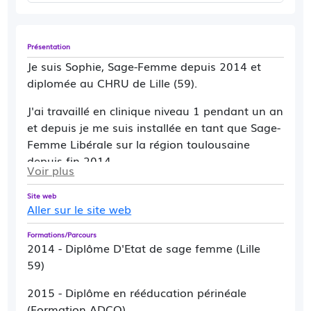
Présentation
Je suis Sophie, Sage-Femme depuis 2014 et
diplomée au CHRU de Lille (59).
J'ai travaillé en clinique niveau 1 pendant un an
et depuis je me suis installée en tant que Sage-
Femme Libérale sur la région toulousaine
depuis fin 2014.
Voir plus
J'ai commencé en tant que remplaçante au
Site web
sein d'un cabinet sur l'Union puis je suis
Aller sur le site web
devenue collaboratrice en 2017. En Janvier
Formations/Parcours
2022, je prend mon envol et m'installe en
2014 - Diplôme D'Etat de sage femme (Lille
partenariat avec une consœur échographiste.
59)
Je suis diplômée en rééducation du périnée et
2015 - Diplôme en rééducation périnéale
j'ai obtenu en 2022 un DIU (Diplome Inter-
(Formation ADCO)