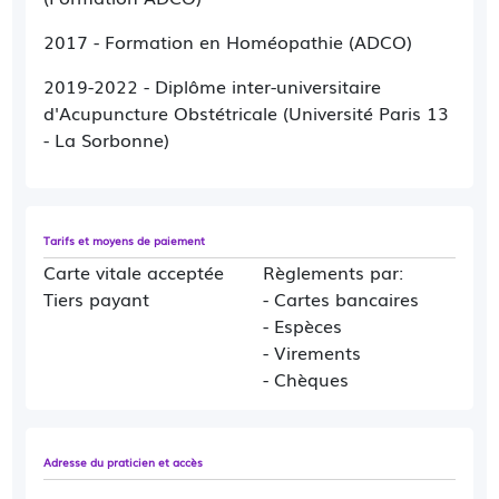
Universitaire) en acupuncture à l'université de
Bobigny.
2017 - Formation en Homéopathie (ADCO)
J'ai également suivi diverses formations en
2019-2022 - Diplôme inter-universitaire
Micro-Nutrition et en Homéopathie.
d'Acupuncture Obstétricale (Université Paris 13
- La Sorbonne)
Tarifs et moyens de paiement
Carte vitale acceptée
Règlements par:
Tiers payant
- Cartes bancaires
- Espèces
- Virements
- Chèques
Adresse du praticien et accès