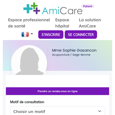
Patient
Espace professionnel
Espace
La solution
de santé
hôpital
AmiCare
S'INSCRIRE
SE CONNECTER
Mme Sophie Gasancon
Acupuncture
/
Sage-femme
Prendre un rendez-vous en ligne
Motif de consultation