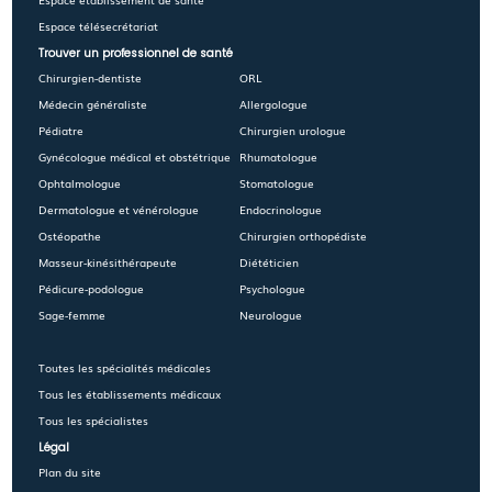
Espace télésecrétariat
Trouver un professionnel de santé
Chirurgien-dentiste
ORL
Médecin généraliste
Allergologue
Pédiatre
Chirurgien urologue
Gynécologue médical et obstétrique
Rhumatologue
Ophtalmologue
Stomatologue
Dermatologue et vénérologue
Endocrinologue
Ostéopathe
Chirurgien orthopédiste
Masseur-kinésithérapeute
Diététicien
Pédicure-podologue
Psychologue
Sage-femme
Neurologue
Toutes les spécialités médicales
Tous les établissements médicaux
Tous les spécialistes
Légal
Plan du site