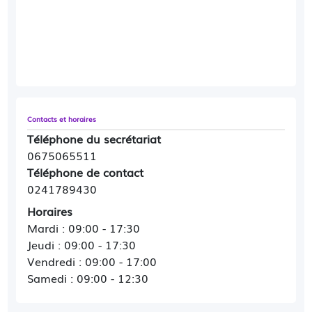
professionnels de santé de Mauges sur Loire, je
participe à plusieurs projets avec mes collègues
pour une meilleure proposition de soins
coordonnés.
A très bientôt !
Contacts et horaires
Téléphone du secrétariat
0675065511
Téléphone de contact
0241789430
Horaires
Mardi : 09:00 - 17:30
Jeudi : 09:00 - 17:30
Vendredi : 09:00 - 17:00
Samedi : 09:00 - 12:30