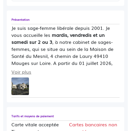
Présentation
Je suis sage-femme libérale depuis 2001. Je
vous accueille les
mardis, vendredis et un
samedi sur 2 ou 3
, à notre cabinet de sages-
femmes, qui se situe au sein de la Maison de
Santé du Mesnil, 4 chemin de Laury 49410
Mauges sur Loire. A partir du 01 juillet 2026,
ma collègue
Amandine Hamon,
assurera les
Voir plus
jeudis
(et les jeudis et vendredis pendant mes
vacances estivales du 25 juillet au 24 août
2026) .
Mon associée Lorène Simon est présente les
lundis et jeudi,
remplacée par Amandine
Hamon le
mercredi.
Nous sommes donc 3
Tarifs et moyens de paiement
sages-femmes conventionnées, sans
Carte vitale acceptée
Cartes bancaires non
dépassement d'honoraires. En mon absence