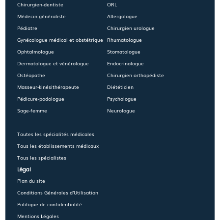
Chirurgien-dentiste
ORL
Médecin généraliste
Allergologue
Pédiatre
Chirurgien urologue
Gynécologue médical et obstétrique
Rhumatologue
Ophtalmologue
Stomatologue
Dermatologue et vénérologue
Endocrinologue
Ostéopathe
Chirurgien orthopédiste
Masseur-kinésithérapeute
Diététicien
Pédicure-podologue
Psychologue
Sage-femme
Neurologue
Toutes les spécialités médicales
Tous les établissements médicaux
Tous les spécialistes
Légal
Plan du site
Conditions Générales d'Utilisation
Politique de confidentialité
Mentions Légales