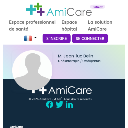
Patient
Espace professionnel
Espace
La solution
de santé
hôpital
AmiCare
S'INSCRIRE
SE CONNECTER
M. Jean-luc Belin
Kinésithérapie
/
Ostéopathie
© 2026 AmiCare - ÆGLÉ. Tous droits réservés.
AmiCare