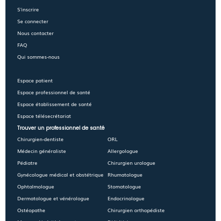
S'inscrire
Se connecter
Nous contacter
FAQ
Qui sommes-nous
Espace patient
Espace professionnel de santé
Espace établissement de santé
Espace télésecrétariat
Trouver un professionnel de santé
Chirurgien-dentiste
ORL
Médecin généraliste
Allergologue
Pédiatre
Chirurgien urologue
Gynécologue médical et obstétrique
Rhumatologue
Ophtalmologue
Stomatologue
Dermatologue et vénérologue
Endocrinologue
Ostéopathe
Chirurgien orthopédiste