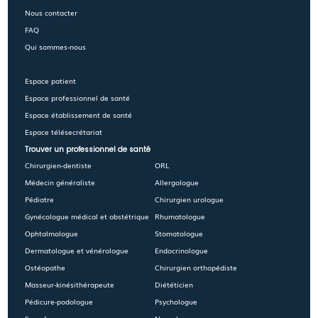
Nous contacter
FAQ
Qui sommes-nous
Espace patient
Espace professionnel de santé
Espace établissement de santé
Espace télésecrétariat
Trouver un professionnel de santé
Chirurgien-dentiste
ORL
Médecin généraliste
Allergologue
Pédiatre
Chirurgien urologue
Gynécologue médical et obstétrique
Rhumatologue
Ophtalmologue
Stomatologue
Dermatologue et vénérologue
Endocrinologue
Ostéopathe
Chirurgien orthopédiste
Masseur-kinésithérapeute
Diététicien
Pédicure-podologue
Psychologue