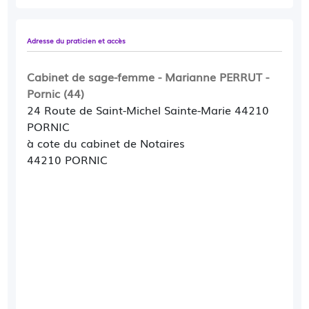
Shiatsu tout public (pressions et massages sur
les méridiens selon la tradition japonaise, au
Adresse du praticien et accès
sol et en tenue décontractée) : santé, bien-être,
médecine préventive, stress, angoisse, deuil,
Cabinet de sage-femme - Marianne PERRUT -
douleur de dos, sommeil, dépression,
Pornic (44)
traumatisme divers …
24 Route de Saint-Michel Sainte-Marie 44210
PORNIC
Veuillez me contacter par mon téléphone.
à cote du cabinet de Notaires
44210 PORNIC