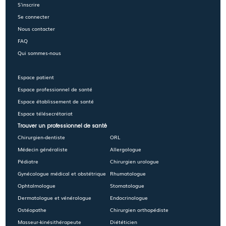
S'inscrire
Se connecter
Nous contacter
FAQ
Qui sommes-nous
Espace patient
Espace professionnel de santé
Espace établissement de santé
Espace télésecrétariat
Trouver un professionnel de santé
Chirurgien-dentiste
ORL
Médecin généraliste
Allergologue
Pédiatre
Chirurgien urologue
Gynécologue médical et obstétrique
Rhumatologue
Ophtalmologue
Stomatologue
Dermatologue et vénérologue
Endocrinologue
Ostéopathe
Chirurgien orthopédiste
Masseur-kinésithérapeute
Diététicien