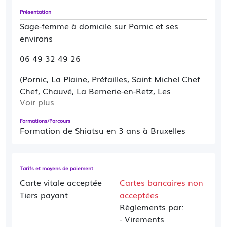
Présentation
Sage-femme à domicile sur Pornic et ses
environs
06 49 32 49 26
(Pornic, La Plaine, Préfailles, Saint Michel Chef
Chef, Chauvé, La Bernerie-en-Retz, Les
Voir plus
Moutiers-en-Retz…).
Formations/Parcours
Formation de Shiatsu en 3 ans à Bruxelles
Suivi de grossesse, préparation à la naissance,
suite de couche y compris sortie de maternité,
consultation post natale, rééducation du
Tarifs et moyens de paiement
périnée, information à la jeune fille, conseils
Carte vitale acceptée
Cartes bancaires non
divers à la femme de tout âge, santé sexuelle
Tiers payant
acceptées
et couple.
Règlements par:
- Virements