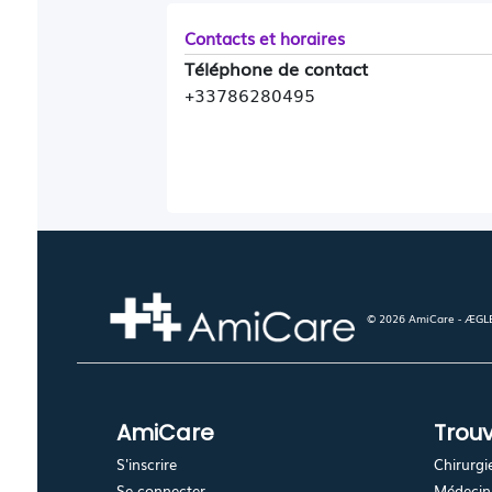
Contacts et horaires
Téléphone de contact
+33786280495
© 2026 AmiCare - ÆGLÉ.
AmiCare
Trouv
S'inscrire
Chirurgi
Se connecter
Médecin 