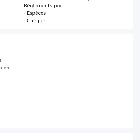
Règlements par:
- Espèces
- Chèques
n
n en