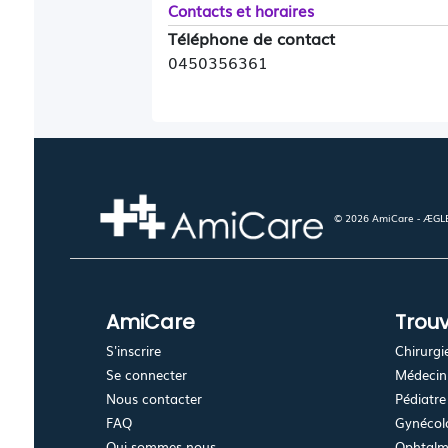
Contacts et horaires
Téléphone de contact
0450356361
© 2026 AmiCare - ÆGLÉ.
AmiCare
Trouv
S'inscrire
Chirurgi
Se connecter
Médecin 
Nous contacter
Pédiatre
FAQ
Gynécolo
Qui sommes-nous
Ophtalm