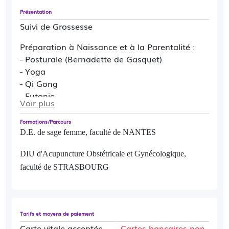
Présentation
Suivi de Grossesse
Préparation à Naissance et à la Parentalité :
- Posturale (Bernadette de Gasquet)
- Yoga
- Qi Gong
- Eutonie
Voir plus
Visite à domicile / sortie de Maternité
Formations/Parcours
D.E. de sage femme, faculté de NANTES
Suivi d'Allaitement
DIU d'Acupuncture Obstétricale et Gynécologique,
faculté de STRASBOURG
Rééducation Périnéale ( classique avec
visualisations, abdos protecteurs, yoga,
eutonie, électrostimulation si besoin, fausse
inspiration thoracique)
Tarifs et moyens de paiement
Suivi Gynécologique de prévention
Carte vitale acceptée
Cartes bancaires non