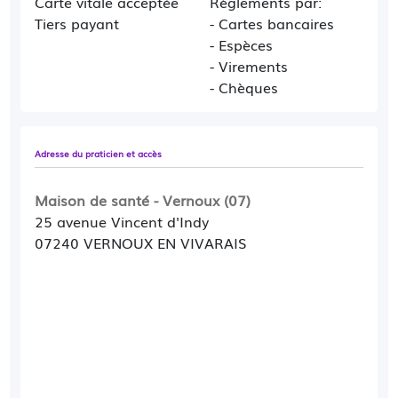
Carte vitale acceptée
Règlements par:
délai d'environ 3 mois : vous serez inscrite en
Tiers payant
- Cartes bancaires
liste d'attente et contactée quand nous
- Espèces
pourrons vous proposer un rdv.
- Virements
- Chèques
En cas d'urgence (mycose, IVG, problème
médical), contacter le secrétarait par téléphone.
Le Dr de TRUCHIS assure les suivis de
Adresse du praticien et accès
grossesse, y compris échographie de datation
mais ne pratique pas les échographies
Maison de santé - Vernoux (07)
trimestrielles obligatoires.
25 avenue Vincent d'Indy
07240 VERNOUX EN VIVARAIS