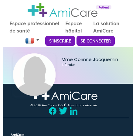
Patient
Espace professionnel
Espace
La solution
de santé
hôpital
AmiCare
S'INSCRIRE
SE CONNECTER
Mme Corinne Jacquemin
Infirmier
© 2026 AmiCare - ÆGLÉ. Tous droits réservés.
AmiCare