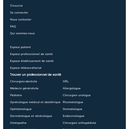
S'inscrire
Se connecter
Nous contacter
FAQ
Qui sommes-nous
Espace patient
Espace professionnel de santé
Espace établissement de santé
Espace télésecrétariat
Trouver un professionnel de santé
Chirurgien-dentiste
ORL
Médecin généraliste
Allergologue
Pédiatre
Chirurgien urologue
Gynécologue médical et obstétrique
Rhumatologue
Ophtalmologue
Stomatologue
Dermatologue et vénérologue
Endocrinologue
Ostéopathe
Chirurgien orthopédiste