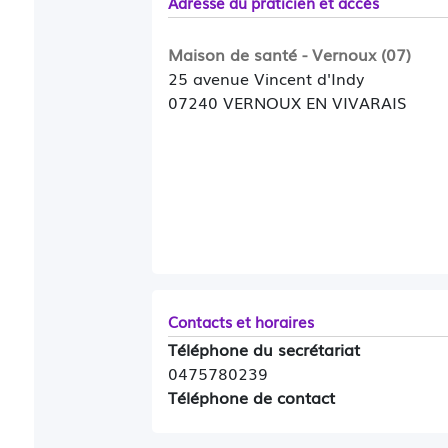
Adresse du praticien et accès
rdv urgents seront proposés en prior
recevoir.
Maison de santé - Vernoux (07)
25 avenue Vincent d'Indy
07240 VERNOUX EN VIVARAIS
Contacts et horaires
Téléphone du secrétariat
0475780239
Téléphone de contact