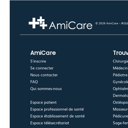
© 2026 AmiCare - ÆGLÉ.
AmiCare
Trouv
S'inscrire
Chirurgi
Se connecter
Médecin 
Nous contacter
Pédiatre
FAQ
Gynécolo
Qui sommes-nous
Ophtalm
Dermato
Espace patient
Ostéopa
Espace professionnel de santé
Masseur-
Espace établissement de santé
Pédicur
Espace télésecrétariat
Sage-f