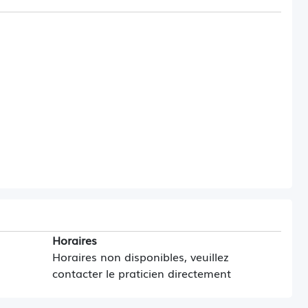
ité le matin, avec le médecin disponible pour vous
Horaires
Horaires non disponibles, veuillez
contacter le praticien directement