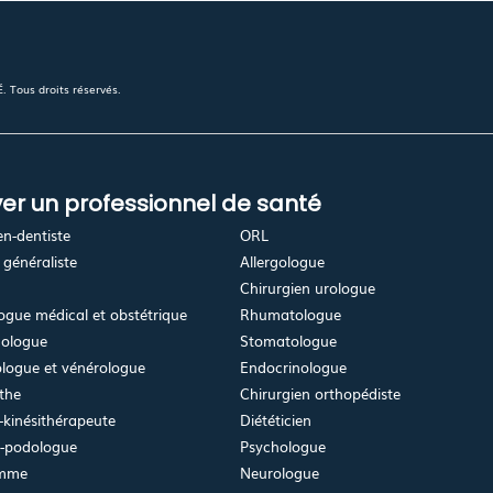
 Tous droits réservés.
er un professionnel de santé
en-dentiste
ORL
généraliste
Allergologue
Chirurgien urologue
gue médical et obstétrique
Rhumatologue
ologue
Stomatologue
logue et vénérologue
Endocrinologue
the
Chirurgien orthopédiste
kinésithérapeute
Diététicien
e-podologue
Psychologue
emme
Neurologue