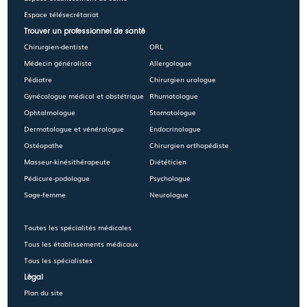
Espace télésecrétariat
Trouver un professionnel de santé
Chirurgien-dentiste
ORL
Médecin généraliste
Allergologue
Pédiatre
Chirurgien urologue
Gynécologue médical et obstétrique
Rhumatologue
Ophtalmologue
Stomatologue
Dermatologue et vénérologue
Endocrinologue
Ostéopathe
Chirurgien orthopédiste
Masseur-kinésithérapeute
Diététicien
Pédicure-podologue
Psychologue
Sage-femme
Neurologue
Toutes les spécialités médicales
Tous les établissements médicaux
Tous les spécialistes
Légal
Plan du site