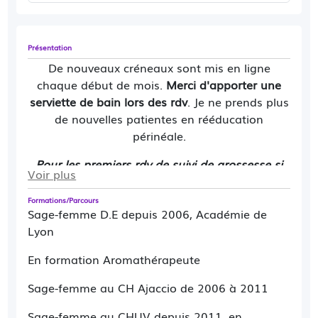
Présentation
De nouveaux créneaux sont mis en ligne
chaque début de mois.
Merci d'apporter une
serviette de bain lors des rdv
. Je ne prends plus
de nouvelles patientes en rééducation
périnéale.
Pour les premiers rdv de suivi de grossesse si
Voir plus
aucun créneaux n'est disponible, veuillez me
contacter par mail.
Formations/Parcours
Sage-femme D.E depuis 2006, Académie de
Privilégier le contact par mail :
Lyon
cbf.sagefemme@gmail.com ou le Network.
En formation Aromathérapeute
Pour toute question non urgente, merci
d'attendre votre rdv pour la poser.
Sage-femme au CH Ajaccio de 2006 à 2011
Merci de bien vouloir annuler vos rdv en cas
Sage-femme au CHUV depuis 2011, en