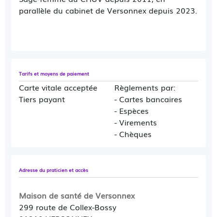
d'empêchement, 48h avant le rdv. En cas
parallèle du cabinet de Versonnex depuis 2023.
d'annulations à répétition ou de rdv non
honorés, je ne serai plus en mesure de vous
recevoir.
Tarifs et moyens de paiement
Carte vitale acceptée
Règlements par:
Tiers payant
- Cartes bancaires
- Espèces
- Virements
- Chèques
Adresse du praticien et accès
Maison de santé de Versonnex
299 route de Collex-Bossy